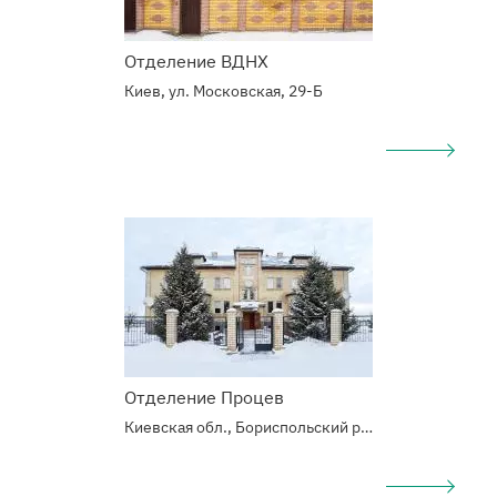
Отделение ВДНХ
Киев, ул. Московская, 29-Б
Подробнее
о
Наркологический
центр
Отделение Процев
Киевская обл., Бориспольский р-н, с.Процев, Б. Хмельницкого 6/10