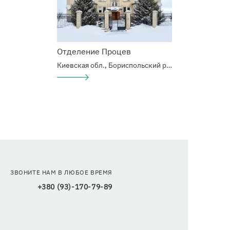
Отделение Процев
Киевская обл., Бориспольский р-н, с.Процев, Б. Хмельницкого 6/10
Подробнее
о
Наркологический
центр
ЗВОНИТЕ НАМ В ЛЮБОЕ ВРЕМЯ
+380 (93)-170-79-89