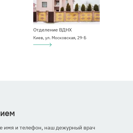
Отделение ВДНХ
Киев, ул. Московская, 29-Б
Подробнее
о
Наркологический
центр
рием
е имя и телефон, наш дежурный врач