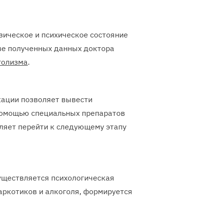
зическое и психическое состояние
ве полученных данных доктора
голизма
.
кации позволяет вывести
помощью специальных препаратов
оляет перейти к следующему этапу
уществляется психологическая
наркотиков и алкоголя, формируется