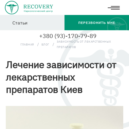
Перейти
Статьи
к
ПЕРЕЗВОНИТЬ МНЕ
основному
+380 (93)-170-79-89
содержанию
ЗАВИСИМОСТЬ ОТ ЛЕКАРСТВЕННЫХ
ГЛАВНАЯ
БЛОГ
ПРЕПАРАТОВ
Лечение зависимости от
лекарственных
препаратов Киев