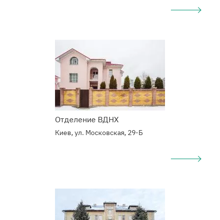
Подробнее
о
Наркологический
центр
Отделение ВДНХ
Киев, ул. Московская, 29-Б
Подробнее
о
Наркологический
центр