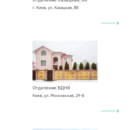
г. Киев, ул. Казацкая, 88
Подробнее
о
Наркологический
центр
Отделение ВДНХ
Киев, ул. Московская, 29-Б
Подробнее
о
Наркологический
центр