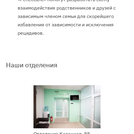
взаимодействия родственников и друзей с
зависимым членом семьи для скорейшего
избавления от зависимости и исключения
рецидивов.
Наши отделения
Подробнее
о
Наркологический
центр
Отделение Казацкая, 88