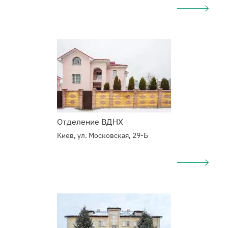
Подробнее
о
Наркологический
центр
Отделение ВДНХ
Киев, ул. Московская, 29-Б
Подробнее
о
Наркологический
центр