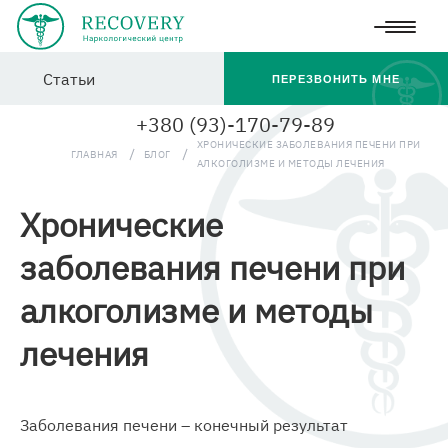
Перейти
Статьи
к
ПЕРЕЗВОНИТЬ МНЕ
основному
+380 (93)-170-79-89
содержанию
ХРОНИЧЕСКИЕ ЗАБОЛЕВАНИЯ ПЕЧЕНИ ПРИ
ГЛАВНАЯ
БЛОГ
АЛКОГОЛИЗМЕ И МЕТОДЫ ЛЕЧЕНИЯ
Хронические
заболевания печени при
алкоголизме и методы
лечения
Заболевания печени – конечный результат