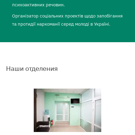
психоактивних речовин.
Організатор соціальних проектів щодо запобігання
та протидії наркоманії серед молоді в Україні.
Наши отделения
Подробнее
о
Наркологический
центр