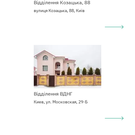
Відділення Козацька, 88
вулиця Козацька, 88, Київ
Подробнее
о
Наркологический
центр
Відділення ВДНГ
Киев, ул. Московская, 29-Б
Подробнее
о
Наркологический