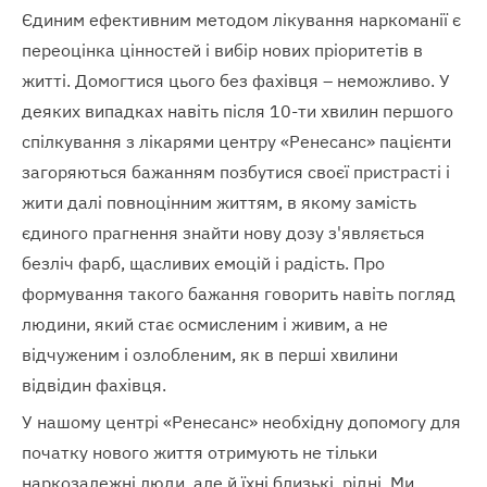
Єдиним ефективним методом лікування наркоманії є
переоцінка цінностей і вибір нових пріоритетів в
житті. Домогтися цього без фахівця – неможливо. У
деяких випадках навіть після 10-ти хвилин першого
спілкування з лікарями центру «Ренесанс» пацієнти
загоряються бажанням позбутися своєї пристрасті і
жити далі повноцінним життям, в якому замість
єдиного прагнення знайти нову дозу з'являється
безліч фарб, щасливих емоцій і радість. Про
формування такого бажання говорить навіть погляд
людини, який стає осмисленим і живим, а не
відчуженим і озлобленим, як в перші хвилини
відвідин фахівця.
У нашому центрі «Ренесанс» необхідну допомогу для
початку нового життя отримують не тільки
наркозалежні люди, але й їхні близькі, рідні. Ми