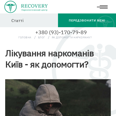
Перейти
Статті
до
ПЕРЕДЗВОНИТИ МЕНІ
основного
+380 (93)-170-79-89
вмісту
ГОЛОВНА
БЛОГ
ЯК ДОПОМОГТИ НАРКОМАНУ?
Лікування наркоманів
Київ - як допомогти?