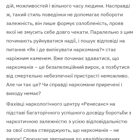
дій, можливостей і вільного часу людини. Насправді
ж, такий стиль поведінки не допомагає побороти
залежність, він лише формує озлобленість, прояв
якої не змусить себе довго чекати. Паралельно з цим
починають руйнуватися надії, і пошук відповіді на
питання «Як і де вилікувати наркомана?» стає
наріжним каменем. Вже починає здаватися, що
наркоманія – це безапеляційний вирок, а позбутися
від смертельно небезпечної пристрасті неможливо.
Але чи так це? Чи справді наркомани приречені і
виходу немає?
Фахівці наркологічного центру «Ренесанс» на
підставі багаторічного успішного досвіду боротьби з
наркотичною залежністю з усією відповідальністю
за свої слова стверджують, що наркоманія – не
вирок! Своєчасне звернення до кваліфікованих