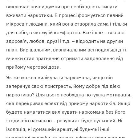
виключає появи думки про необхідність кинути
вживати наркотики. В процесі формується певний
мікросвіт людини, який вона створила сама і тільки
для себе, в якому їй комфортно. Все інше – власне
здоров'я, любов, друзі і т.д. – відходить на другий
план. Вирішальним, визначальним всі подальші дії і
вчинки стає прагнення отримати задоволення від
прийому чергової дози.
Як же можна вилікувати наркомана, якщо він
заперечує свою пристрасть, йому добре під дією
наркотиків? Для цього необхідна потужна мотивація,
яка перекриває ефект від прийому наркотиків. Якщо
будете намагатися вилікувати наркомана без його
згоди або насильно – результат буде нульовий. Ні
ізоляція, ні домашній арешт, ні будь-які інші
аналогічні способи не дадуть ефекту, поки людина