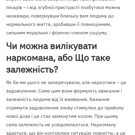
лікарів – і від згубної пристрасті позбутися можна
назавжди, повернувши близьку вам людину до
нормального життя, зробивши її повноцінним,
сильним морально і фізично членом соціуму.
Чи можна вилікувати
наркомана, або Що таке
залежність?
Як би ми цього не заперечували, але наркотики – це
задоволення. Саме цим вони формують звикання і
залежність людини від їх вживання. Бажання
отримати задоволення знову стимулює до прийому
нової дози і це стає замкнутим колом. При цьому
сама залежність не усвідомлюється. Наркоману
здається, що він контролює ситуацію повністю, а це