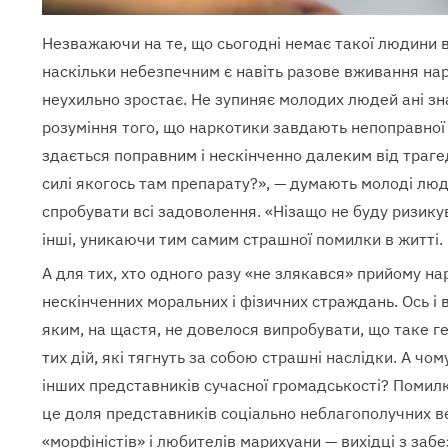
Незважаючи на те, що сьогодні немає такої людини в 
наскільки небезпечним є навіть разове вживання на
неухильно зростає. Не зупиняє молодих людей ані зн
розуміння того, що наркотики завдають непоправної
здається поправним і нескінченно далеким від трагед
силі якогось там препарату?», — думають молоді люди
спробувати всі задоволення. «Нізащо не буду ризику
інші, уникаючи тим самим страшної помилки в житті.
А для тих, хто одного разу «не злякався» прийому н
нескінченних моральних і фізичних страждань. Ось і 
яким, на щастя, не довелося випробувати, що таке ге
тих дій, які тягнуть за собою страшні наслідки. А чо
інших представників сучасної громадськості? Поми
це доля представників соціально неблагополучних ве
«морфіністів» і любителів марихуани — вихідці з забе