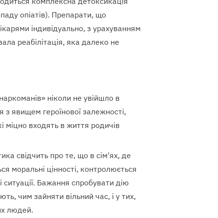
роводиться комплексна детоксикація
зпаду опіатів). Препарати, що
ікарями індивідуально, з урахуванням
вала реабілітація, яка далеко не
наркоманів» ніколи не увійшло в
 з явищем героїнової залежності,
і міцно входять в життя родичів
ика свідчить про те, що в сім'ях, де
я моральні цінності, контролюється
ні ситуації. Бажання спробувати дію
ють, чим зайняти вільний час, і у тих,
их людей.