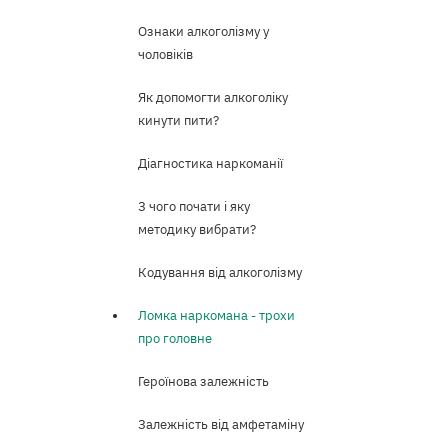
Ознаки алкоголізму у
чоловіків
Як допомогти алкоголіку
кинути пити?
Діагностика наркоманії
З чого почати і яку
методику вибрати?
Кодування від алкоголізму
Ломка наркомана - трохи
про головне
Героїнова залежність
Залежність від амфетаміну