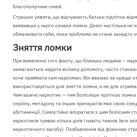
благополучних сімей.
Страшно уявити, що відчувають батьки підлітка-відм
виявивши у нього ознаки ломки. Деякі настільки не хо
обманювати себе, поки проблема не стане занадто 
Зняття ломки
При виявленні того факту, що близька людина — нарк
намагаються надати всіляку допомогу, часто стикаю
хоче приймати сам наркоман. Він вважає за краще о
використовується для зняття ломки, а не для отрима
Чим важче наркотик — тим болісніше протікає ломка 
героїну, метадону та інших препаратів має свою специ
абстиненції. Самостійно впоратися з цим болісним с
наркотиків триває кілька днів і навіть тижнів (все з
наркотичного засобу). Позбавлення від фізичних ст