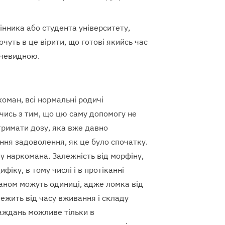
інника або студента університету,
чуть в це вірити, що готові якийсь час
очевидною.
оман, всі нормальні родичі
чись з тим, що цю саму допомогу не
тримати дозу, яка вже давно
ння задоволення, як це було спочатку.
у наркомана. Залежність від морфіну,
фіку, в тому числі і в протіканні
таном можуть одиниці, адже ломка від
алежить від часу вживання і складу
раждань можливе тільки в