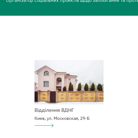
Організатор соціальних проектів щодо запобігання та протид
Відділення ВДНГ
Киев, ул. Московская, 29-Б
Подробнее
о
Наркологический
центр