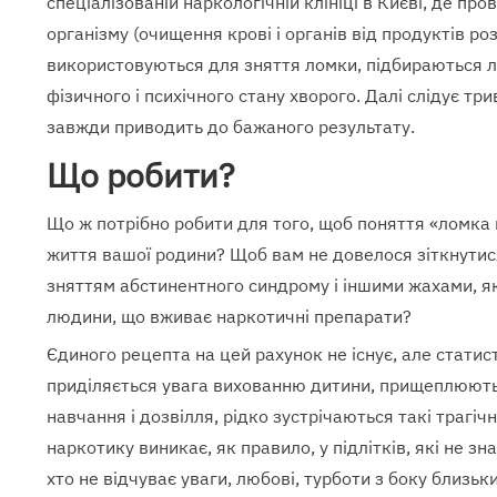
спеціалізованій наркологічній клініці в Києві, де п
організму (очищення крові і органів від продуктів ро
використовуються для зняття ломки, підбираються л
фізичного і психічного стану хворого. Далі слідує три
завжди приводить до бажаного результату.
Що робити?
Що ж потрібно робити для того, щоб поняття «ломка 
життя вашої родини? Щоб вам не довелося зіткнутися
зняттям абстинентного синдрому і іншими жахами, як
людини, що вживає наркотичні препарати?
Єдиного рецепта на цей рахунок не існує, але статист
приділяється увага вихованню дитини, прищеплюютьс
навчання і дозвілля, рідко зустрічаються такі трагіч
наркотику виникає, як правило, у підлітків, які не зна
хто не відчуває уваги, любові, турботи з боку близьк