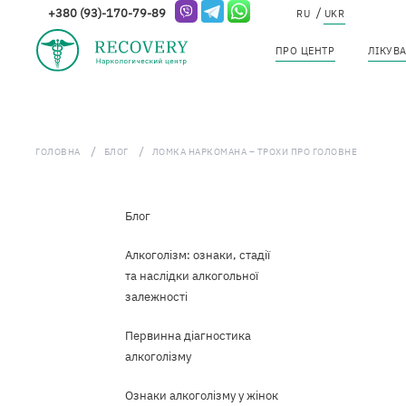
+380 (93)-170-79-89
ПРО ЦЕНТР
ЛІКУВ
Перейти
до
ГОЛОВНА
БЛОГ
ЛОМКА НАРКОМАНА – ТРОХИ ПРО ГОЛОВНЕ
основного
вмісту
blog
Блог
Алкоголізм: ознаки, стадії
та наслідки алкогольної
залежності
Первинна діагностика
алкоголізму
Ознаки алкоголізму у жінок