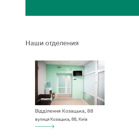
Наши отделения
Відділення Козацька, 88
вулиця Козацька, 88, Київ
Подробнее
о
Наркологический
центр