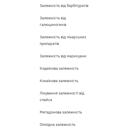
Залежність від барбітуратів
Залежність від
галюциногенів
Залежність від лікарських
препаратів
Залежність від марихуани
Кодеїнова залежність
Кокаїнова залежність
Лікування залежності від
спайса
Метадонова залежність
Опіоїдна залежність