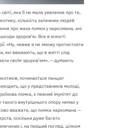
світі, яка б не мала уявлення про те,
ркотику, кількість залежних людей
ання про жахи ломки у наркомана, ані
 шкоди здоров'ю. Все в юності
ії. «Ну, невже я не зможу протистояти
, які вважають, що в житті слід
вати своїм здоров'ям», — думають
аркотиків, починається ланцюг
виходить, що у представників молоді,
роїнова ломка, є певний імунітет до
му такого внутрішнього опору немає у
лково вважати, що ломка наркомана —
рств, оскільки дуже багато
зпечених і, на перший погляд, цілком