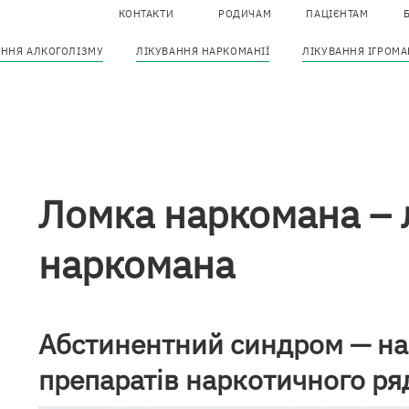
КОНТАКТИ
РОДИЧАМ
ПАЦІЄНТАМ
T
АННЯ АЛКОГОЛІЗМУ
ЛІКУВАННЯ НАРКОМАНІЇ
ЛІКУВАННЯ ІГРОМА
m
Основна
навіґація
Ломка наркомана – 
наркомана
Абстинентний синдром — на
препаратів наркотичного ря