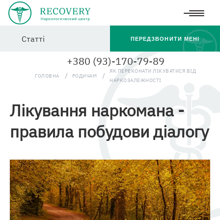
Перейти
Статті
до
ПЕРЕДЗВОНИТИ МЕНІ
основного
+380 (93)-170-79-89
вмісту
ЯК ПЕРЕКОНАТИ ЛІКУВАТИСЯ ВІД
ГОЛОВНА
РОДИЧАМ
НАРКОЗАЛЕЖНОСТІ
Лікування наркомана -
правила побудови діалогу