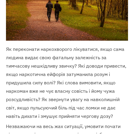
Як переконати наркохворого лікуватися, якщо сама
людина видає свою фатальну залежність за
тимчасову нешкідливу звичку? Які доводи привести,
якщо наркотична ейфорія затуманила розум і
придушила силу волі? Які слова вимовити, якщо
наркоман вже не чує власну совість і йому чужа
розсудливість? Як звернути увагу на навколишній
світ, якщо пульсуючий біль під час ломки не дає
навіть дихати і змушує прийняти чергову дозу?
Незважаючи на весь жах ситуації, умовити почати