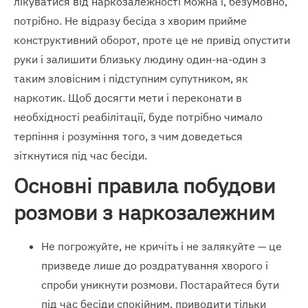
лікуватися від наркозалежності можна і, безумовно,
потрібно. Не відразу бесіда з хворим прийме
конструктивний оборот, проте це не привід опустити
руки і залишити близьку людину один-на-один з
таким зловісним і підступним супутником, як
наркотик. Щоб досягти мети і переконати в
необхідності реабілітації, буде потрібно чимало
терпіння і розуміння того, з чим доведеться
зіткнутися під час бесіди.
Основні правила побудови
розмови з наркозалежним
Не погрожуйте, не кричіть і не залякуйте — це
призведе лише до роздратування хворого і
спроби уникнути розмови. Постарайтеся бути
під час бесіди спокійним, приводити тільки