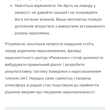
Навчіться відмовляти. Не йдіть на поводу у
хворого: не давайте грошей і не покривайте
його поганих вчинків. Ваша непохитна позиція
допоможе впоратися з вивертами затуманеного
розуму наркомана.
Розуміючи, наскільки непросте завдання стоїть
перед родичами наркозалежних, фахівці
наркологічного центру «Ренесанс» готові допомогти
вибудувати правильний діалог і розробити
результативну тактику поведінки з наркозалежним
членом сім'ї. Нерідко саме грамотно створена
атмосфера в родині стає поштовхом до прийняття
рішення хворим про лікування наркозалежності.