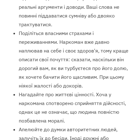
реальні аргументи і доводи. Ваші слова не
повинні піддаватися сумніву або двояко
трактуватися.
Поділіться власними страхами і
переживаннями. Наркоман вже давно
наплював на себе і своє здоров'я, тому краще
описати свої почуття: сказати, наскільки він
дорогий вам, як ви турбуєтеся про його долю,
як хочете бачити його щасливим. При цьому
ніякої жалості або докорів.
Нагадайте про життєві цінності. Хоча у
наркомана спотворено сприйняття дійсності,
однак це не означає, що людина повністю
позбавлена моралі.
Апелюйте до думки авторитетних людей,
залучіть їх до бесіди. Іноді дружні або