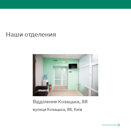
Наши отделения
Подробнее
о
Наркологический
центр
Відділення Козацька, 88
вулиця Козацька, 88, Київ
Подробнее
о