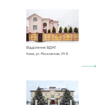
Наркологический
центр
Відділення ВДНГ
Киев, ул. Московская, 29-Б
Подробнее
о
Наркологический
центр