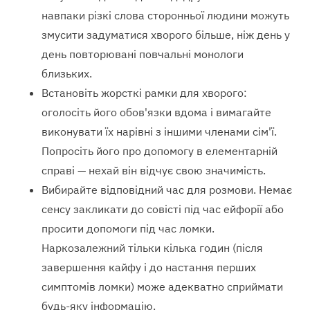
навпаки різкі слова сторонньої людини можуть
змусити задуматися хворого більше, ніж день у
день повторювані повчальні монологи
близьких.
Встановіть жорсткі рамки для хворого:
оголосіть його обов'язки вдома і вимагайте
виконувати їх нарівні з іншими членами сім'ї.
Попросіть його про допомогу в елементарній
справі — нехай він відчує свою значимість.
Вибирайте відповідний час для розмови. Немає
сенсу закликати до совісті під час ейфорії або
просити допомоги під час ломки.
Наркозалежний тільки кілька годин (після
завершення кайфу і до настання перших
симптомів ломки) може адекватно сприймати
будь-яку інформацію.