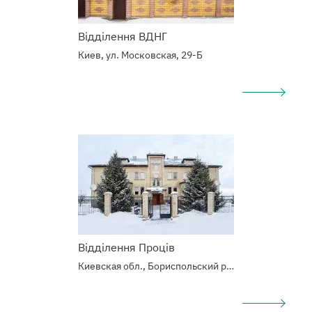
Відділення ВДНГ
Киев, ул. Московская, 29-Б
Подробнее
о
Наркологический
центр
Відділення Проців
Киевская обл., Бориспольский р-н, с.Процев, Б. Хмельницкого 6/10