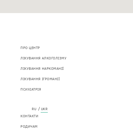
Основна
ПРО ЦЕНТР
навіґація
ЛІКУВАННЯ АЛКОГОЛІЗМУ
ЛІКУВАННЯ НАРКОМАНІЇ
ЛІКУВАННЯ ІГРОМАНІЇ
ПСИХІАТРІЯ
Top
КОНТАКТИ
menu
РОДИЧАМ