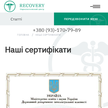
Перейти
Статті
до
ПЕРЕДЗВОНИТИ МЕНІ
основного
+380 (93)-170-79-89
вмісту
ГОЛОВНА
НАШІ СЕРТИФІКАТИ
u
Наші сертифікати