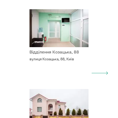
Наркологический
центр
Відділення Козацька, 88
вулиця Козацька, 88, Київ
Подробнее
о
Наркологический
центр